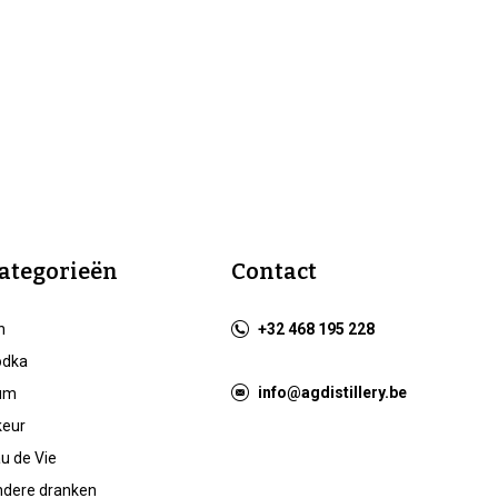
ategorieën
Contact
n
+32 468 195 228
odka
info@agdistillery.be
um
keur
u de Vie
dere dranken