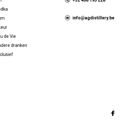
n
+32 468 195 228
odka
info@agdistillery.be
um
keur
u de Vie
dere dranken
clusief