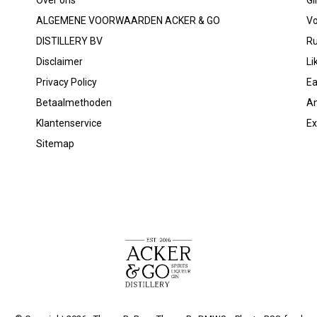
Over ons
Gi
ALGEMENE VOORWAARDEN ACKER & GO
V
DISTILLERY BV
R
Disclaimer
Li
Privacy Policy
Ea
Betaalmethoden
An
Klantenservice
Ex
Sitemap