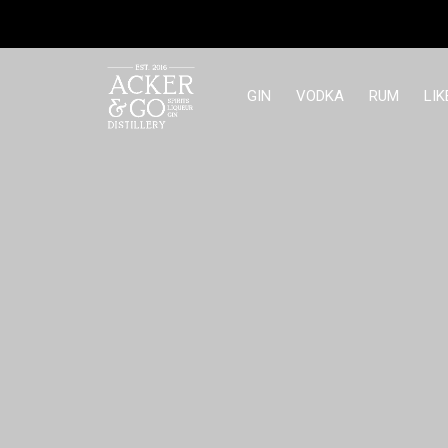
GIN
VODKA
RUM
LIK